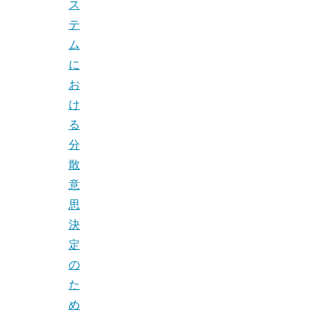
ス
テ
ム
に
お
け
る
分
散
意
思
決
定
の
た
め