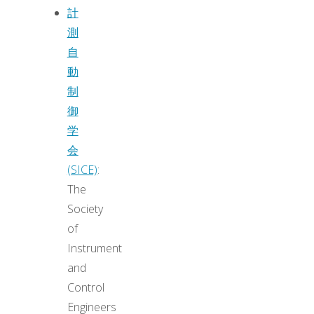
計
索
測
自
動
制
御
学
会
(SICE)
:
The
Society
of
Instrument
and
Control
Engineers