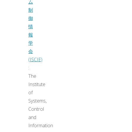
ム
制
御
情
報
学
会
(ISCIE)
:
The
Institute
of
Systems,
Control
and
Information