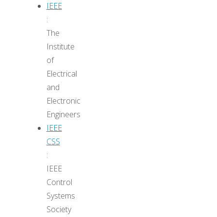
IEEE
:
The
Institute
of
Electrical
and
Electronic
Engineers
IEEE
CSS
:
IEEE
Control
Systems
Society