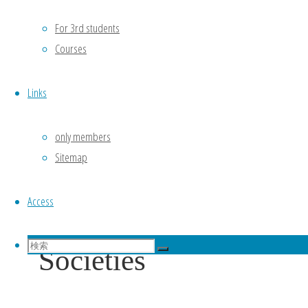
長
For 3rd students
岡
技
Courses
術
科
Links
学
大
only members
学
Sitemap
Domestic
Access
検
Societies
検
索
検
索
対
象: