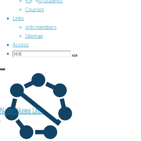
For 3rd students
ッ
慶
Courses
プ
應
Links
に
義
only members
戻
塾
Sitemap
る
大
Access
学
検
検
検
Keio
索
索
索
University
対
Science
象:
and
Technology
:
Namerikawa Lab.
理
工
学
部