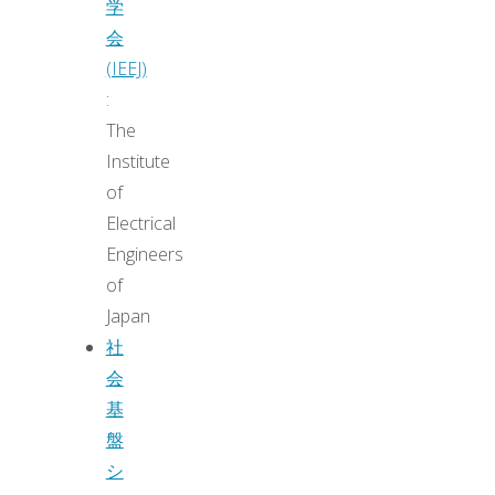
学
会
(IEEJ)
:
The
Institute
of
Electrical
Engineers
of
Japan
社
会
基
盤
シ