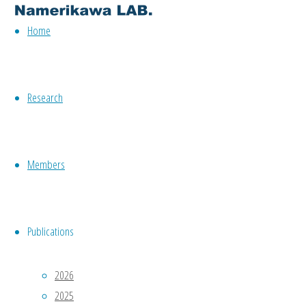
System
Home
Design
Engineering
Keio
University
Research
:
理
工
Members
学
部
シ
ス
Publications
テ
ム
2026
デ
2025
ザ