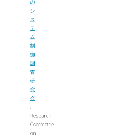
の
シ
ス
テ
ム
制
御
調
査
研
究
会
:
Research
Committee
on