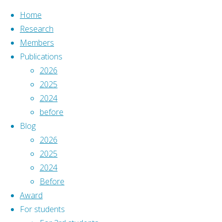
Home
Research
Members
コ
Publications
ン
ホ
Link
2026
Home
|
テ
ー
2025
Research
|
ン
ム
2024
Link
Members
|
ツ
before
Publications
|
へ
Blog
Blog
|
ス
2026
Award
|
キ
2025
University
For students
|
ッ
2024
Links
|
プ
Before
Access
|
Award
Keio
For students
ト
©2023 Namerikawa Lab.
University
: