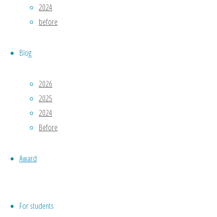
2024
イ
before
ン
工
Blog
学
科
2026
Kanazawa
2025
University
:
2024
金
Before
沢
大
学
Award
Nagaoka
University
of
For students
Technology
: