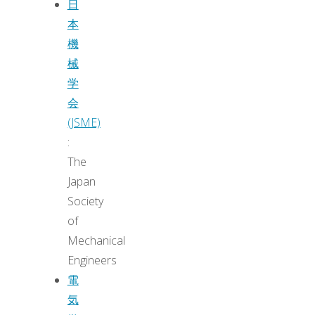
日
本
機
械
学
会
(JSME)
:
The
Japan
Society
of
Mechanical
Engineers
電
気