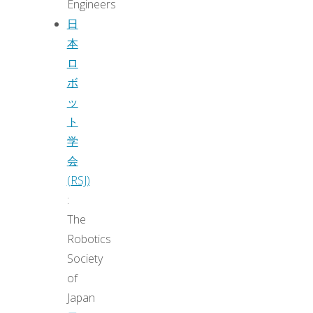
Engineers
日
本
ロ
ボ
ッ
ト
学
会
(RSJ)
:
The
Robotics
Society
of
Japan