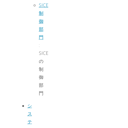
SICE
制
御
部
門
:
SICE
の
制
御
部
門
シ
ス
テ