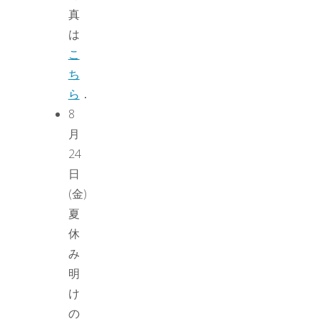
真
は
こ
ち
ら
．
8
月
24
日
(金)
夏
休
み
明
け
の