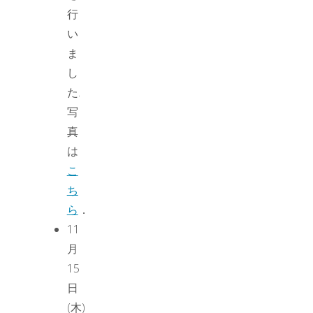
行
い
ま
し
た.
写
真
は
こ
ち
ら
．
11
月
15
日
(木)