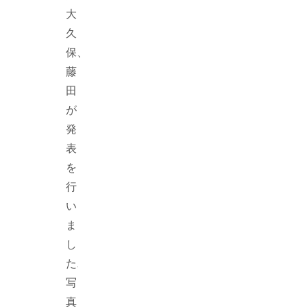
大
久
保、
藤
田
が
発
表
を
行
い
ま
し
た.
写
真