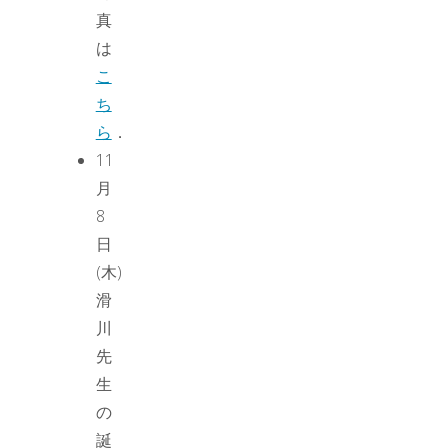
真
は
こ
ち
ら
．
11
月
8
日
(木)
滑
川
先
生
の
誕