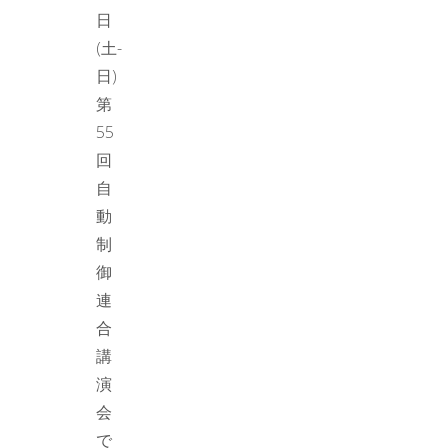
日
(土-
日)
第
55
回
自
動
制
御
連
合
講
演
会
で