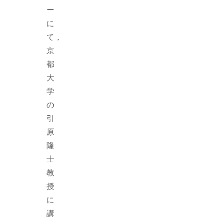
ー
に
て，
京
都
大
学
の
引
原
隆
士
教
授
に
講