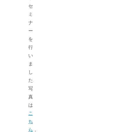
セ
ミ
ナ
ー
を
行
い
ま
し
た.
写
真
は
こ
ち
ら
．