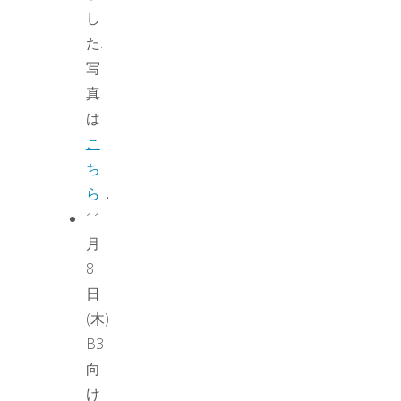
し
た.
写
真
は
こ
ち
ら
．
11
月
8
日
(木)
B3
向
け