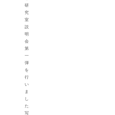
研
究
室
説
明
会
第
一
弾
を
行
い
ま
し
た.
写