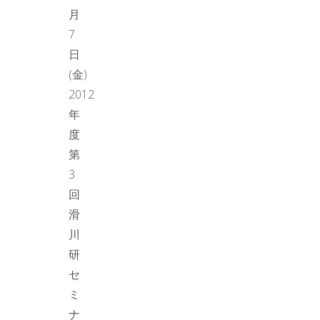
月
7
日
(金)
2012
年
度
第
3
回
滑
川
研
セ
ミ
ナ