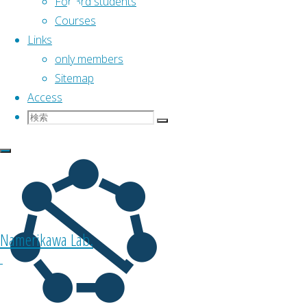
For 3rd students
ッ
リ
Courses
プ
ス
Links
に
の
only members
戻
ご
Sitemap
る
家
Access
族
検
検
検
が
索
索
索
来
対
研
象:
さ
れ
ま
Namerikawa Lab.
し
た.
写
真