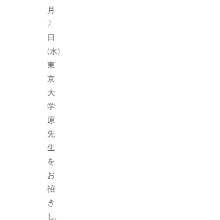
月
7
日
(水)
東
京
大
学
原
先
生
を
お
招
き
し,