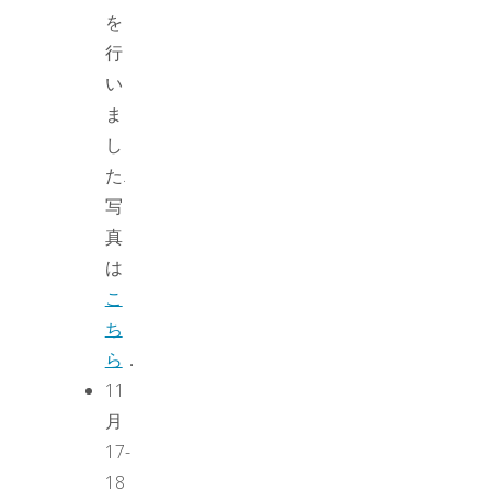
を
索
行
い
ま
し
た.
写
真
は
こ
ち
ら
．
11
月
17-
18