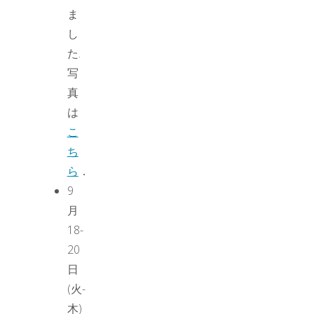
ま
し
た.
写
真
は
こ
ち
ら
．
9
月
18-
20
日
(火-
木)