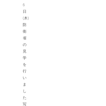
6
日
(木)
防
衛
省
の
見
学
を
行
い
ま
し
た.
写