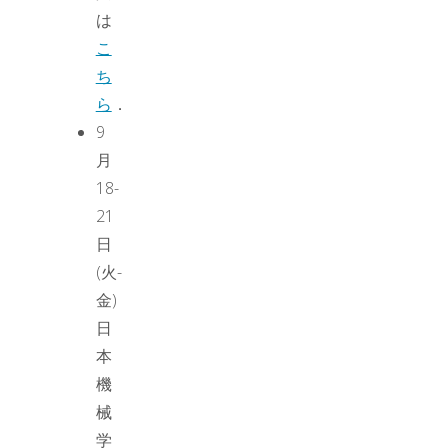
は
こ
ち
ら
．
9
月
18-
21
日
(火-
金)
日
本
機
械
学