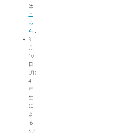
は
こ
ち
ら
．
9
月
10
日
(月)
4
年
生
に
よ
る
SD