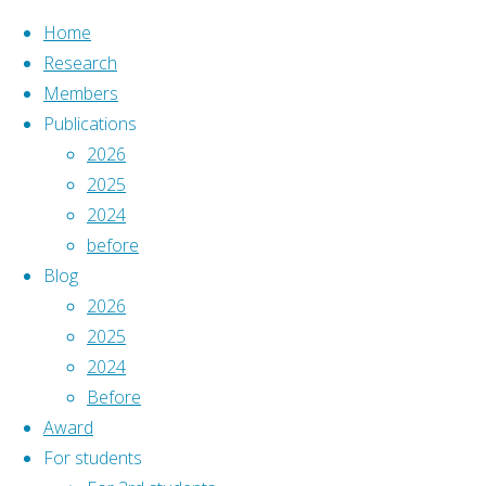
Home
Research
Members
コ
Publications
ン
ホ
before
2026
Home
|
テ
ー
Events2012
2025
Research
|
ン
ム
2024
Events2012
Members
|
ツ
before
Publications
|
へ
Blog
Blog
|
ス
2026
11
Award
|
キ
2025
月
For students
|
ッ
2024
29
Links
|
プ
Before
日
Access
|
Award
(木)
For students
ト
©2023 Namerikawa Lab.
ク