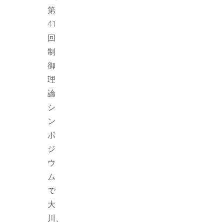
第
41
回
制
御
理
論
シ
ン
ポ
ジ
ウ
ム
で
大
川、