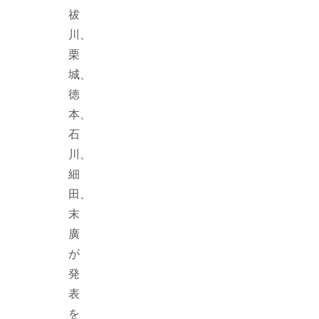
祓
川、
栗
城、
徳
本、
石
川、
細
田、
末
廣
が
発
表
を