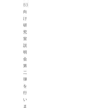
B3
向
け
研
究
室
説
明
会
第
二
弾
を
行
い
ま