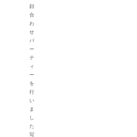
顔
合
わ
せ
パ
ー
テ
ィ
ー
を
行
い
ま
し
た.
写