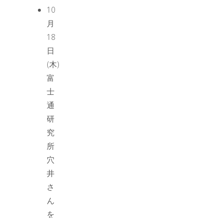
10
月
18
日
(木)
富
士
通
研
究
所
穴
井
さ
ん
を