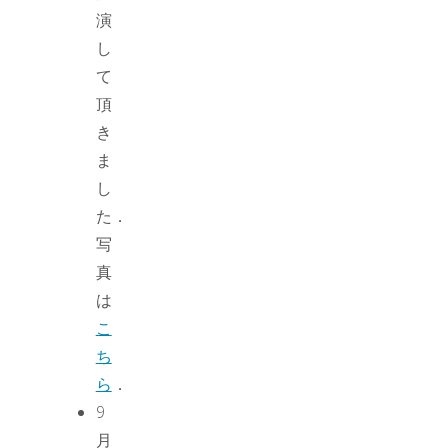
演
し
て
頂
き
ま
し
た．
写
真
は
こ
ち
ら
．
9
月