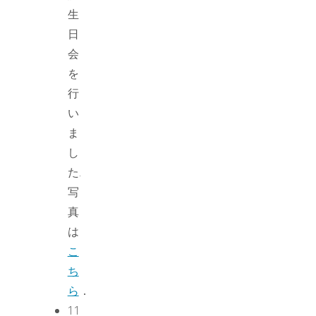
生
日
会
を
行
い
ま
し
た.
写
真
は
こ
ち
ら
．
11