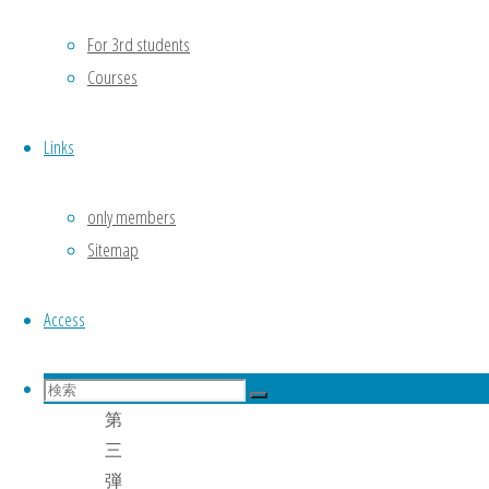
月
For 3rd students
20
Courses
日
(火)
B3
Links
向
け
only members
研
Sitemap
究
室
Access
説
明
検
会
検
索
第
検
索
対
三
象:
弾