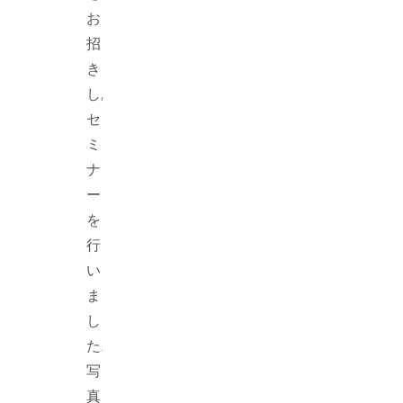
お
招
き
し,
セ
ミ
ナ
ー
を
行
い
ま
し
た.
写
真