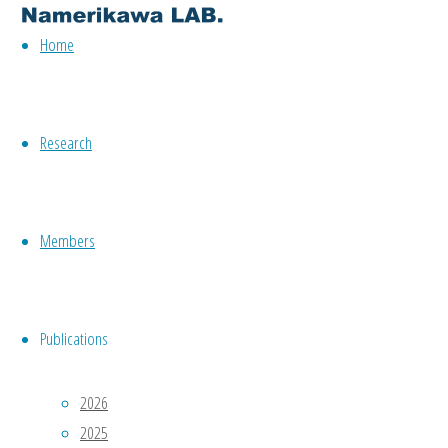
は
Home
こ
ち
ら
．
11
Research
月
25
日
Members
(土)
第
一
回
Publications
滑
川
2026
研
2025
究