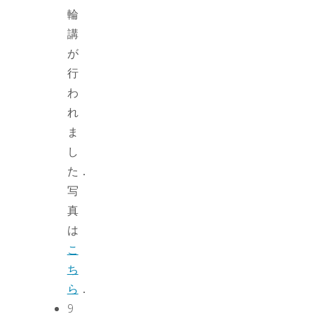
輪
講
が
行
わ
れ
ま
し
た．
写
真
は
こ
ち
ら
．
9