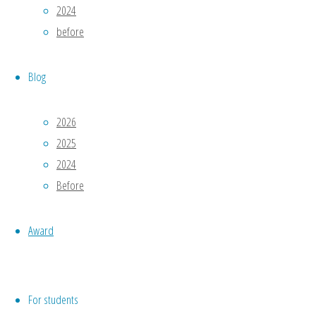
2024
室
before
OB
会
を
Blog
行
い
2026
ま
2025
し
2024
た.
Before
写
真
Award
は
こ
ち
ら
．
For students
11